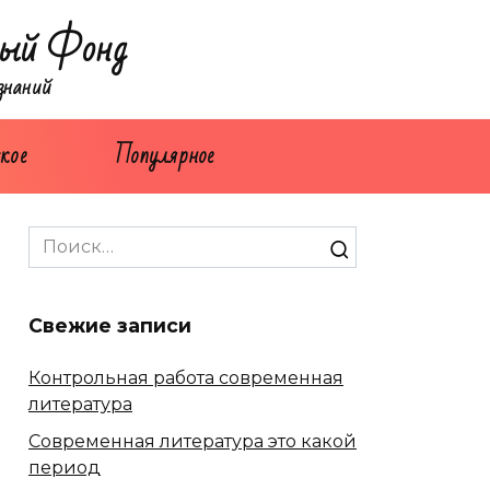
ый Фонд
знаний
кое
Популярное
Search
for:
Свежие записи
Контрольная работа современная
литература
Современная литература это какой
период