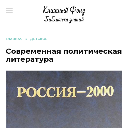
Перейти
Книжный Фонд
к
содержанию
Библиотека знаний
ГЛАВНАЯ
»
ДЕТСКОЕ
Современная политическая
литература